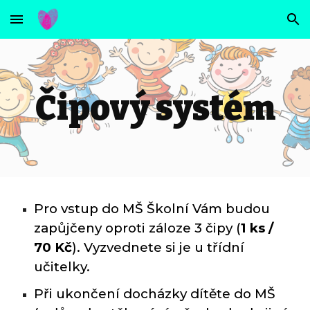
Skip to main content
Skip to navigation
Čipový systém
Pro
vstup do MŠ Školní Vám budou
zapůjčeny oproti záloze 3 čipy (
1 ks /
70 Kč
)
.
Vyzve
dnete si je u třídní
učitelky.
Při ukončení docházky dítěte do MŠ