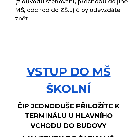
(z důvodu stěhování, přechodu do jiné
MŠ, odchod do ZŠ...)
čipy odevzdáte
zpět
.
VSTUP DO MŠ
ŠKOLNÍ
ČIP JEDNODUŠE PŘILOŽÍTE K
TERMINÁLU U HLAVNÍHO
VCHODU DO BUDOVY